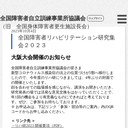
全国障害者自立訓練事業所協議会
ウェブサイト
（旧 全国身体障害者更生施設長会）
2023年10月4日
全国障害者リハビリテーション研究集
会２０２３
大阪大会開催のお知らせ
全国障害者自立訓練事業所協議会の皆さま
新型コロナウィルス感染症の法上の位置づけが5類へ移行しま
したので、今年度のリハ研につきましては、4年ぶりの対面で
の開催といたします。
顔を合わせての臨場感を感じながら、講演をお聞きいただき、
研究発表の場では活発な意見交換をはかっていただくことで、
年1回の機会をより有意義なものにできればと考えておりま
す。ぜひ、ご参加をお待ちしております。
※ お申込みは、下記リンク「参加・宿泊等のご案内」内のQR
コードからお申し込みください。
＜ リンク先 ＞
・リハ研2023 開催要項（PDF）